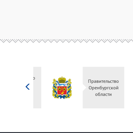
Министерство
культуры
Российской
федерации