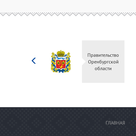
Министерство
Правительство
культуры
Оренбургской
Российской
области
федерации
ГЛАВНАЯ