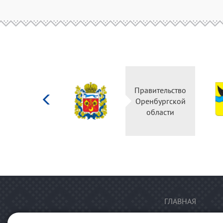
Министерство
Правительство
культуры
Оренбургской
Российской
области
федерации
ГЛАВНАЯ