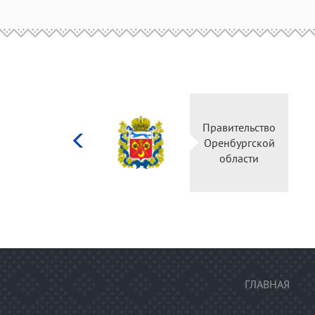
Министерство
Правительство
культуры
Оренбургской
Российской
области
федерации
ГЛАВНАЯ