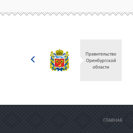
Министерство
Правительство
культуры
Оренбургской
Российской
области
федерации
ГЛАВНАЯ