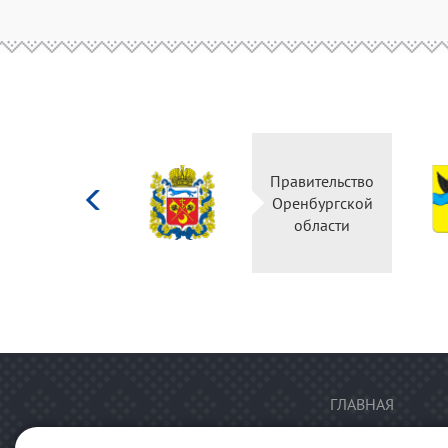
Министерство
Правительство
культуры
Оренбургской
Российской
области
федерации
ГЛАВНАЯ