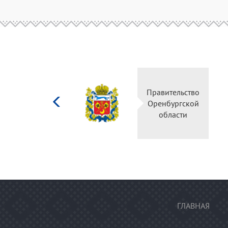
Министерство
Правительство
культуры
Оренбургской
Российской
области
федерации
ГЛАВНАЯ