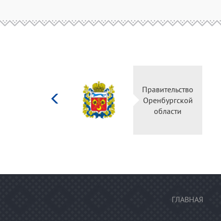
Министерство
Правительство
культуры
Оренбургской
Российской
области
федерации
ГЛАВНАЯ