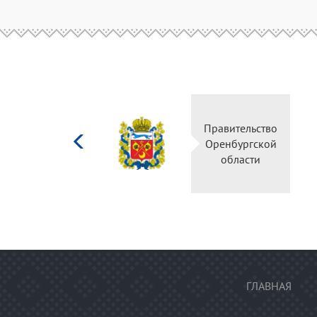
Министерство
Правительство
культуры
Оренбургской
Российской
области
федерации
ГЛАВНАЯ