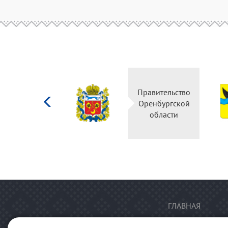
Министерство
Правительство
культуры
Оренбургской
Российской
области
федерации
ГЛАВНАЯ