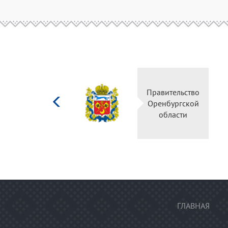
Министерство
Правительство
культуры
Оренбургской
Российской
области
федерации
ГЛАВНАЯ