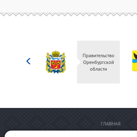
Министерство
Правительство
культуры
Оренбургской
Российской
области
федерации
ГЛАВНАЯ