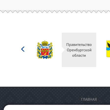
Министерство
Правительство
культуры
Оренбургской
Российской
области
федерации
ГЛАВНАЯ