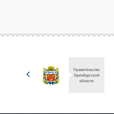
Министерство
Правительство
культуры
Оренбургской
Российской
области
федерации