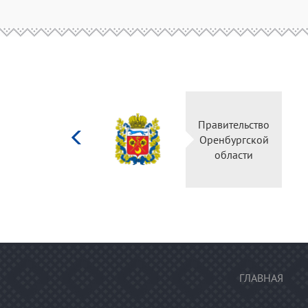
Министерство
Правительство
культуры
Оренбургской
Российской
области
федерации
ГЛАВНАЯ