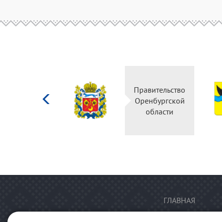
Министерство
Правительство
культуры
Оренбургской
Российской
области
федерации
ГЛАВНАЯ