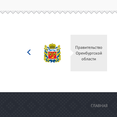
Министерство
Правительство
культуры
Оренбургской
Российской
области
федерации
ГЛАВНАЯ