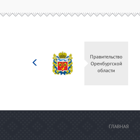
Министерство
Правительство
культуры
Оренбургской
Российской
области
федерации
ГЛАВНАЯ