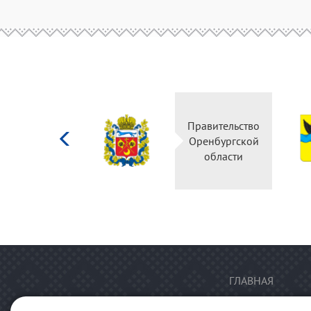
Министерство
Правительство
культуры
Оренбургской
Российской
области
федерации
ГЛАВНАЯ