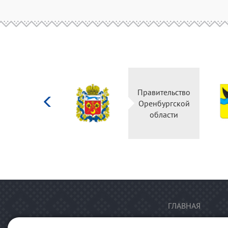
Министерство
Правительство
культуры
Оренбургской
Российской
области
федерации
ГЛАВНАЯ