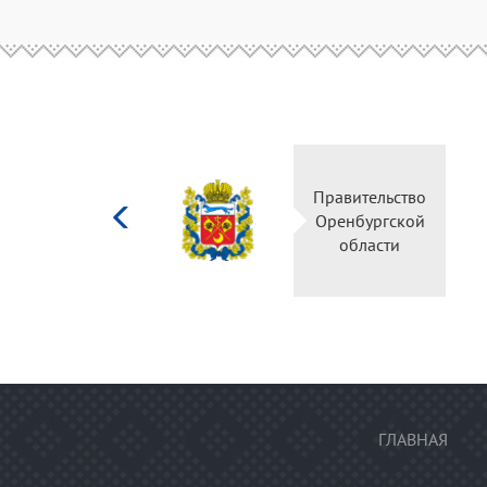
Министерство
Правительство
культуры
Оренбургской
Российской
области
федерации
ГЛАВНАЯ