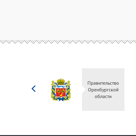
Министерство
Правительство
культуры
Оренбургской
Российской
области
федерации