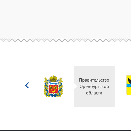
Министерство
Правительство
культуры
Оренбургской
Российской
области
федерации