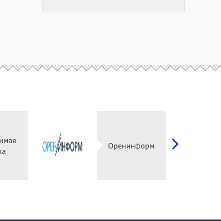
имая
Оренинформ
ка