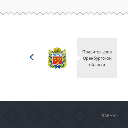
Министерство
Правительство
культуры
Оренбургской
Российской
области
федерации
ГЛАВНАЯ