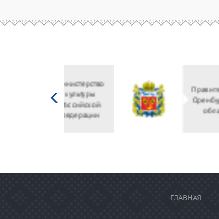
Министерство
культуры
Российской
федерации
ГЛАВНАЯ