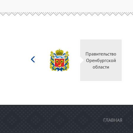
Министерство
Правительство
культуры
Оренбургской
Российской
области
федерации
ГЛАВНАЯ