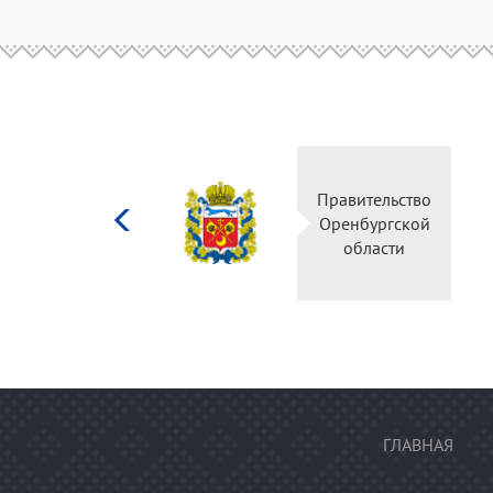
Министерство
Правительство
культуры
Оренбургской
Российской
области
федерации
ГЛАВНАЯ