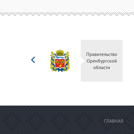
Министерство
Правительство
культуры
Оренбургской
Российской
области
федерации
ГЛАВНАЯ