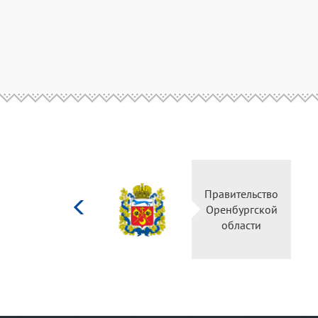
Министерство
Правительство
культуры
Оренбургской
Российской
области
федерации