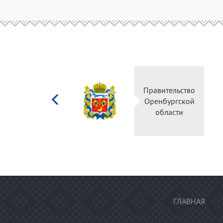
Министерство
Правительство
культуры
Оренбургской
Российской
области
федерации
ГЛАВНАЯ