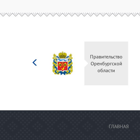
Министерство
Правительство
культуры
Оренбургской
Российской
области
федерации
ГЛАВНАЯ