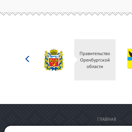
Министерство
Правительство
культуры
Оренбургской
Российской
области
федерации
ГЛАВНАЯ