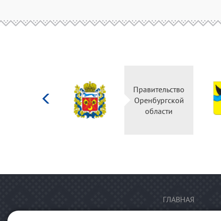
Министерство
Правительство
культуры
Оренбургской
Российской
области
федерации
ГЛАВНАЯ