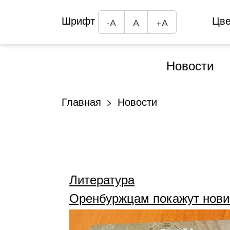
Шрифт
Цв
-А
А
+А
Новости
Главная
Новости
Литература
Оренбуржцам покажут новин