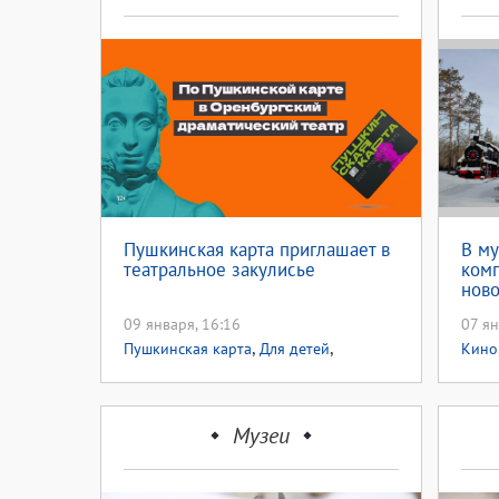
Пушкинская карта приглашает в
В м
театральное закулисье
комп
нов
кино
09 января, 16:16
07 ян
,
,
Пушкинская карта
Для детей
Кино
,
Экскурсии
Национальный проект
культура
Музеи