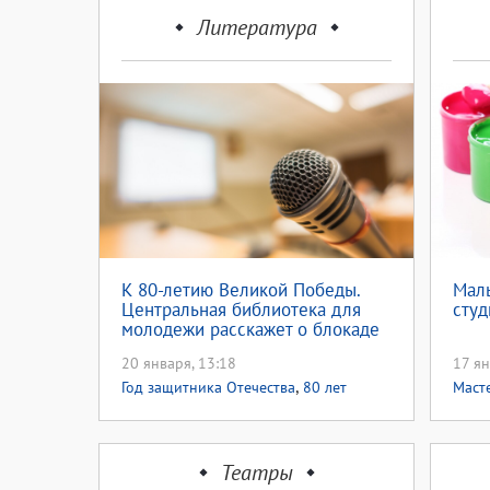
Литература
К 80-летию Великой Победы.
Мал
Центральная библиотека для
сту
молодежи расскажет о блокаде
Ленинграда (12+)
20 января, 13:18
17 ян
,
Год защитника Отечества
80 лет
Маст
,
Великой Победы
Патриотическое
,
воспитание
Для детей
Театры