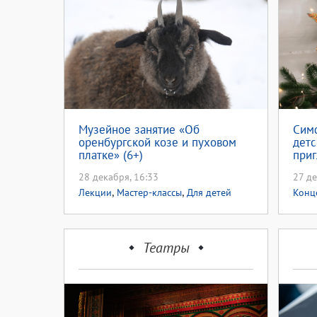
Музейное занятие «Об
Сим
оренбургской козе и пуховом
детс
платке» (6+)
приг
«Щел
28 декабря, 16:33
27 де
,
,
Лекции
Мастер-классы
Для детей
Конц
Театры