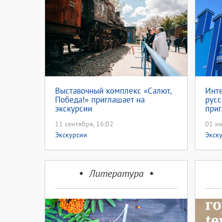
Выставочный комплекс «Салют,
Инте
Победа!» приглашает на
русс
экскурсии
при
11 сентября, 16:02
01 ию
Экскурсии
Экск
Литература