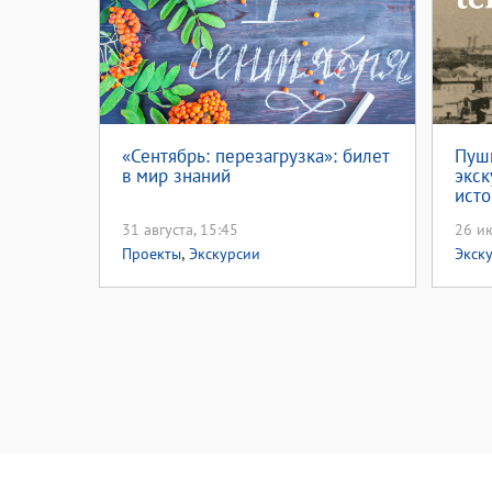
«Сентябрь: перезагрузка»: билет
Пушк
в мир знаний
экск
исто
«Гор
31 августа, 15:45
26 ию
(6+)
,
Проекты
Экскурсии
Экск