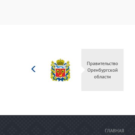
Министерство
Правительство
культуры
Оренбургской
Российской
области
федерации
ГЛАВНАЯ