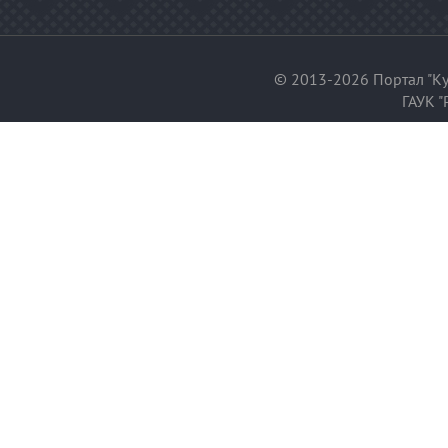
© 2013-2026 Портал "Ку
ГАУК "