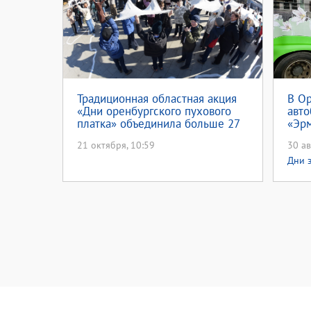
Традиционная областная акция
В О
«Дни оренбургского пухового
авто
платка» объединила больше 27
«Эрм
тысяч человек
21 октября, 10:59
30 ав
Дни 