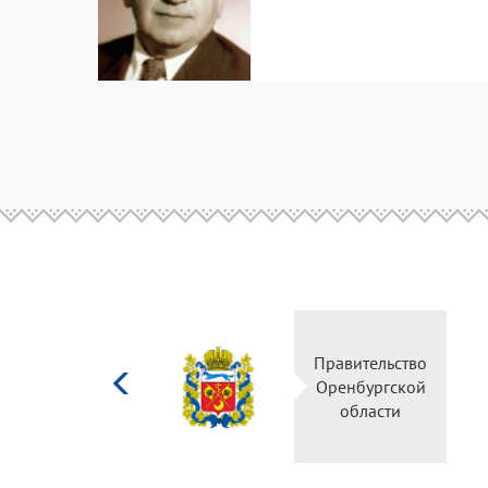
Министерство
Правительство
культуры
Оренбургской
Российской
области
федерации