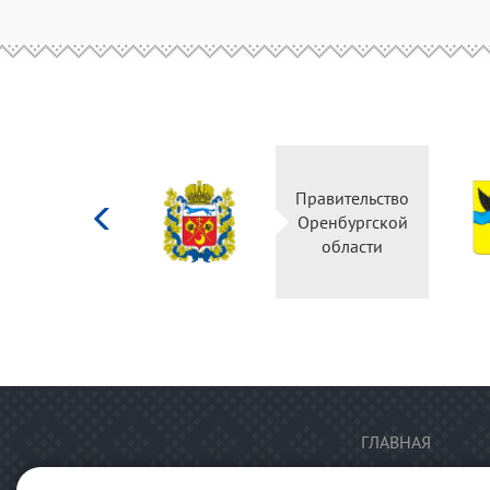
Министерство
Правительство
культуры
Оренбургской
Российской
области
федерации
ГЛАВНАЯ