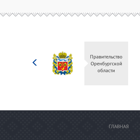
Министерство
Правительство
культуры
Оренбургской
Российской
области
федерации
ГЛАВНАЯ