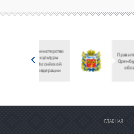
Министерство
культуры
Российской
федерации
ГЛАВНАЯ