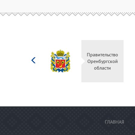
Министерство
Правительство
культуры
Оренбургской
Российской
области
федерации
ГЛАВНАЯ