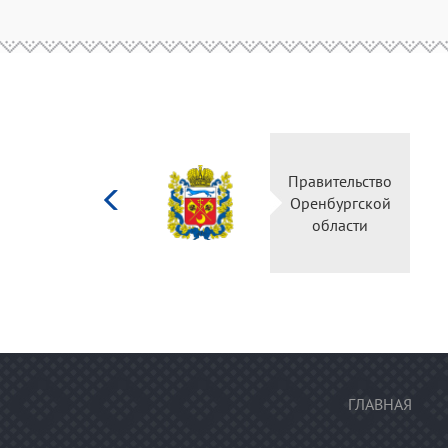
Министерство
Правительство
культуры
Оренбургской
Российской
области
федерации
ГЛАВНАЯ