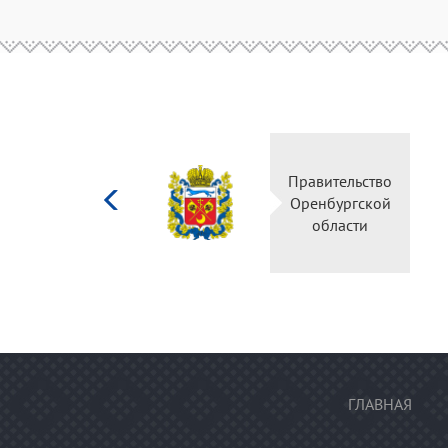
Министерство
Правительство
культуры
Оренбургской
Российской
области
федерации
ГЛАВНАЯ