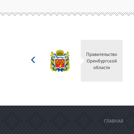
Министерство
Правительство
культуры
Оренбургской
Российской
области
федерации
ГЛАВНАЯ