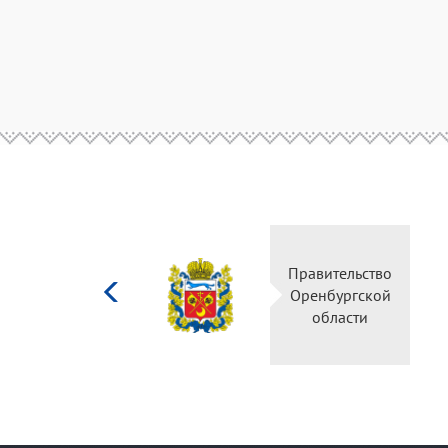
Министерство
Пр
культуры
О
Российской
федерации