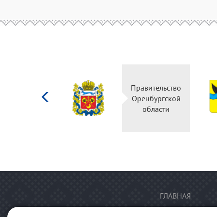
Министерство
Правительство
культуры
Оренбургской
Российской
области
федерации
ГЛАВНАЯ