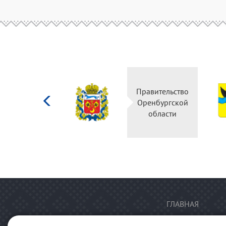
Министерство
Правительство
культуры
Оренбургской
Российской
области
федерации
ГЛАВНАЯ