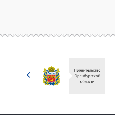
Министерство
Правительство
культуры
Оренбургской
Российской
области
федерации